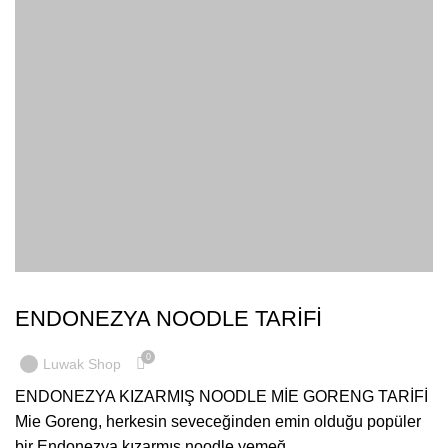
BLOG
ENDONEZYA NOODLE TARİFİ
0
Luwak Shop
ENDONEZYA KIZARMIŞ NOODLE MİE GORENG TARİFİ
Mie Goreng, herkesin seveceğinden emin olduğu popüler
bir Endonezya kızarmış noodle yemeğ...