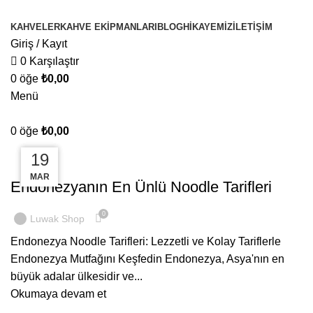
KAHVELER
KAHVE EKIPMANLARI
BLOG
HIKAYEMIZ
İLETIŞIM
Giriş / Kayıt
0
Karşılaştır
0
öğe
₺
0,00
Menü
Etiket Arşivleri: noodle tarifi
0
öğe
₺
0,00
07
29
19
GENEL
MAR
MAR
HAZ
Endonezyanın En Ünlü Noodle Tarifleri
0
Luwak Shop
Endonezya Noodle Tarifleri: Lezzetli ve Kolay Tariflerle
Endonezya Mutfağını Keşfedin Endonezya, Asya'nın en
büyük adalar ülkesidir ve...
Okumaya devam et