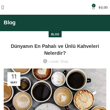
0
₺
0,00
Blog
BLOG
Dünyanın En Pahalı ve Ünlü Kahveleri
Nelerdir?
Luwak Shop
11
MAY