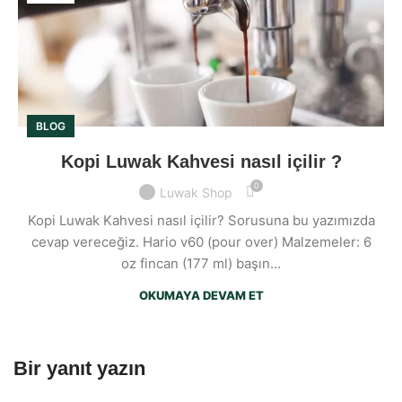
BLOG
Kopi Luwak Kahvesi nasıl içilir ?
0
Luwak Shop
Kopi Luwak Kahvesi nasıl içilir? Sorusuna bu yazımızda
cevap vereceğiz. Hario v60 (pour over) Malzemeler: 6
oz fincan (177 ml) başın...
OKUMAYA DEVAM ET
Bir yanıt yazın